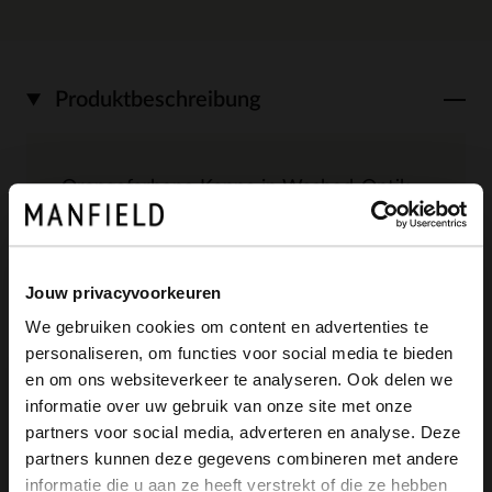
Produktbeschreibung
Orangefarbene Kappe in Washed-Optik
der Marke Manfield. Durchmesser: 20
cm.
Jouw privacyvoorkeuren
We gebruiken cookies om content en advertenties te
personaliseren, om functies voor social media te bieden
×
en om ons websiteverkeer te analyseren. Ook delen we
Produktdetails
View this website in English?
informatie over uw gebruik van onze site met onze
partners voor social media, adverteren en analyse. Deze
It looks like your language isn't Dutch. Would
Lieferung & Rücksendung
partners kunnen deze gegevens combineren met andere
you like to switch to English?
informatie die u aan ze heeft verstrekt of die ze hebben