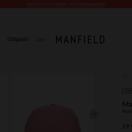
SALE bis zu 70 % Rabatt + 10% Extra kassenrabatt
Giftguide
Sale
NE
Ma
Rosé
19.