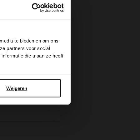
×
 media te bieden en om ons
ze partners voor social
Gemusterte braune Sonnenbrille
nformatie die u aan ze heeft
20.00
49.99
BESTELLEN SIE
MIT
Weigeren