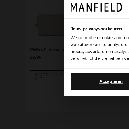
Jouw privacyvoorkeuren
We gebruiken cookies om cont
websiteverkeer te analyseren
Weißes Portemonnaie aus Lackleder
media, adverteren en analys
29.99
99.99
verstrekt of die ze hebben v
BESTELLEN SIE
BESTELLEN SIE
MIT
MIT
Accepteren