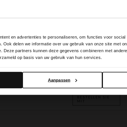
View this website in English?
ent en advertenties te personaliseren, om functies voor social
It looks like your language isn't Dutch. Would you like to
. Ook delen we informatie over uw gebruik van onze site met on
switch to English?
Roséfarbene Handtasche mit geflochtenem Henkel
3er-Set Socken
e. Deze partners kunnen deze gegevens combineren met andere i
14.99
erzameld op basis van uw gebruik van hun services.
Yes, switch to English
No, stay in Dutch
Taupefarbene Veloursleder-Schnürschuhe
BESTELLEN SIE
MIT
Aanpassen
109.99
BESTELLEN SIE
MIT