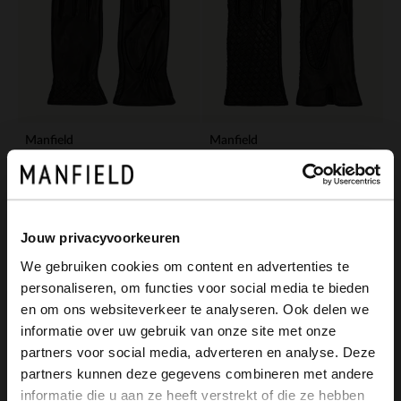
Manfield
Manfield
Schwarze Lederhandschuhe mit geflochtenen Details
Schwarze Lederhandschuhe mit Details
39.99
49.99
Jouw privacyvoorkeuren
We gebruiken cookies om content en advertenties te
personaliseren, om functies voor social media te bieden
×
en om ons websiteverkeer te analyseren. Ook delen we
View this website in English?
informatie over uw gebruik van onze site met onze
partners voor social media, adverteren en analyse. Deze
It looks like your language isn't Dutch. Would
partners kunnen deze gegevens combineren met andere
you like to switch to English?
informatie die u aan ze heeft verstrekt of die ze hebben