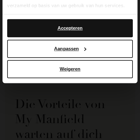
verzameld op basis van uw gebruik van hun services.
Yes, switch to
No, stay in Dutch
English
Accepteren
Manfield
Manfield
Bordeauxrote Lederhandschuhe mit geflochtenen Details
Dunkelbraune Lederhandschuhe
39.99
39.99
Aanpassen
Weigeren
Die Vorteile von
My Manfield
warten auf dich