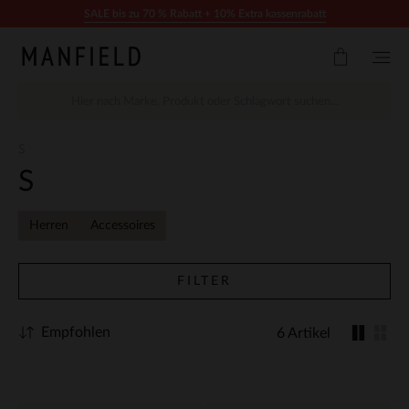
Zum Inhalt springen
SALE bis zu 70 % Rabatt + 10% Extra kassenrabatt
S
S
Herren
Accessoires
FILTER
Empfohlen
6 Artikel