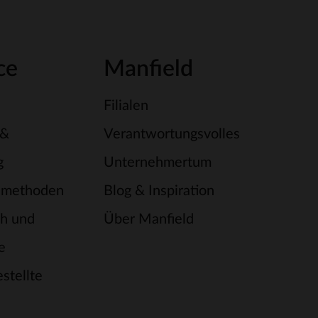
ce
Manfield
Filialen
 &
Verantwortungsvolles
g
Unternehmertum
smethoden
Blog & Inspiration
h und
Über Manfield
e
stellte