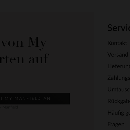
Servi
e von My
Kontakt
rten auf
Versand
Lieferun
Zahlung
Umtausc
EI MY MANFIELD AN
Rückgab
 Manfield
Häufig ge
Fragen