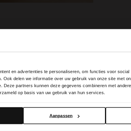
View this website in English?
ent en advertenties te personaliseren, om functies voor social
It looks like your language isn't Dutch. Would you like to
. Ook delen we informatie over uw gebruik van onze site met on
switch to English?
e. Deze partners kunnen deze gegevens combineren met andere i
erzameld op basis van uw gebruik van hun services.
Yes, switch to English
No, stay in Dutch
Aanpassen