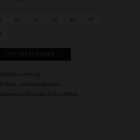
0
41
42
43
44
45
6
IM WARENKORB
Schnelle Lieferung
Einfach und sicher bezahlen
Kostenlose Rückgabe in Geschäften