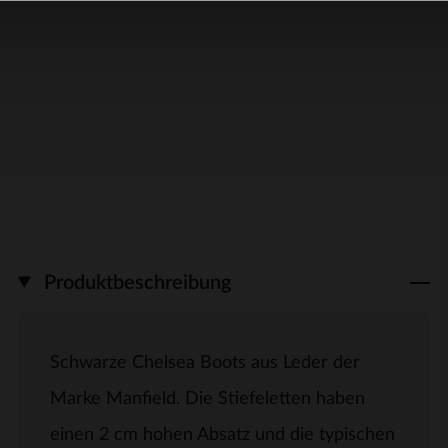
Produktbeschreibung
Schwarze Chelsea Boots aus Leder der
Marke Manfield. Die Stiefeletten haben
einen 2 cm hohen Absatz und die typischen