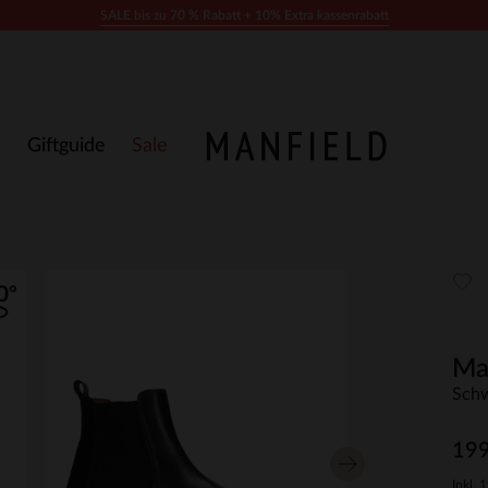
SALE bis zu 70 % Rabatt + 10% Extra kassenrabatt
Giftguide
Sale
Ma
Schw
199
Inkl. 