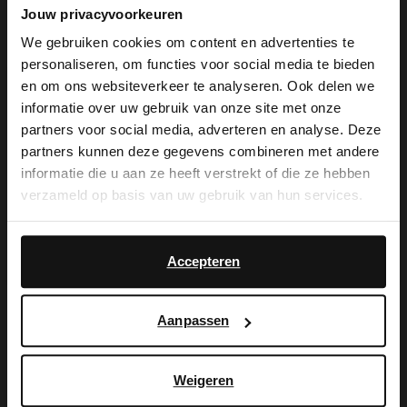
Jouw privacyvoorkeuren
Schwarze Chelsea Boots der Marke
We gebruiken cookies om content en advertenties te
Manfield. Die Schuhe sind aus Leder
personaliseren, om functies voor social media te bieden
×
en om ons websiteverkeer te analyseren. Ook delen we
gearbeitet. Wir empfehlen das Material
View this website in English?
informatie over uw gebruik van onze site met onze
mit dem Carbon Pro-Spray von Collonil zu
partners voor social media, adverteren en analyse. Deze
It looks like your language isn't Dutch. Would
partners kunnen deze gegevens combineren met andere
pflegen, sodass Sie lange Freude an den
you like to switch to English?
informatie die u aan ze heeft verstrekt of die ze hebben
Boots haben. Die typischen
verzameld op basis van uw gebruik van hun services.
Yes, switch to
Elastikeinsätze am Schaft sorgen für einen
No, stay in Dutch
English
hohen Komfort. Der kleine Absatz der
Accepteren
Boots hat eine Höhe von 1 cm.
Aanpassen
Produktdetails
Weigeren