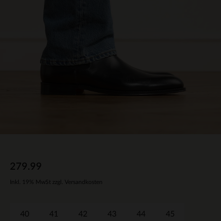
279.99
Inkl. 19% MwSt zzgl. Versandkosten
40
41
42
43
44
45