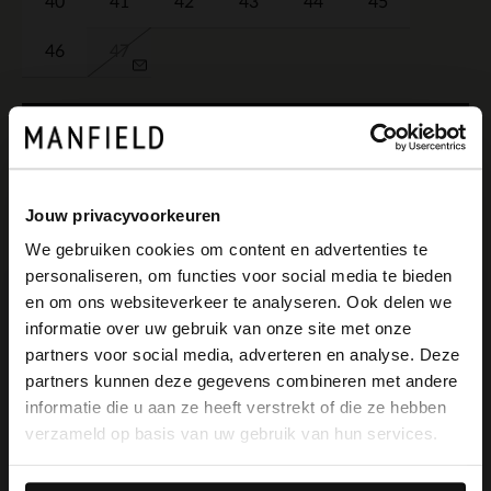
40
41
42
43
44
45
46
47
IM WARENKORB
Schnelle Lieferung
Jouw privacyvoorkeuren
Einfach und sicher bezahlen
We gebruiken cookies om content en advertenties te
personaliseren, om functies voor social media te bieden
Kostenlose Rückgabe in Geschäften
×
en om ons websiteverkeer te analyseren. Ook delen we
View this website in English?
informatie over uw gebruik van onze site met onze
Farben
partners voor social media, adverteren en analyse. Deze
It looks like your language isn't Dutch. Would
partners kunnen deze gegevens combineren met andere
you like to switch to English?
informatie die u aan ze heeft verstrekt of die ze hebben
verzameld op basis van uw gebruik van hun services.
Yes, switch to
No, stay in Dutch
English