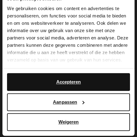
cm hohen Blockabsatz, eine spitze Kappe
We gebruiken cookies om content en advertenties te
und einen Reißverschluss auf der
personaliseren, om functies voor social media te bieden
×
en om ons websiteverkeer te analyseren. Ook delen we
Innenseite des Schaftes. Als Lederpflege
View this website in English?
informatie over uw gebruik van onze site met onze
empfehlen wir das Carbon Pro-Spray von
partners voor social media, adverteren en analyse. Deze
It looks like your language isn't Dutch. Would
partners kunnen deze gegevens combineren met andere
Collonil.
you like to switch to English?
informatie die u aan ze heeft verstrekt of die ze hebben
verzameld op basis van uw gebruik van hun services.
Yes, switch to
No, stay in Dutch
English
Produktdetails
Accepteren
Lieferung & Rücksendung
Aanpassen
Weigeren
Ich suche es für Sie