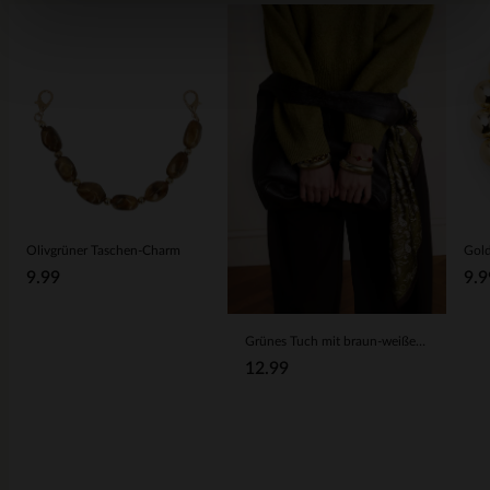
Olivgrüner Taschen-Charm
Gold
9.99
9.9
Grünes Tuch mit braun-weißen Details
12.99