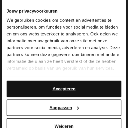
Jouw privacyvoorkeuren
Produktbeschreibung
We gebruiken cookies om content en advertenties te
personaliseren, om functies voor social media te bieden
×
en om ons websiteverkeer te analyseren. Ook delen we
Schwarze Schnallenschuhe aus Leder mit
View this website in English?
informatie over uw gebruik van onze site met onze
2 cm hohem Absatz der Marke Manfield.
partners voor social media, adverteren en analyse. Deze
It looks like your language isn't Dutch. Would
partners kunnen deze gegevens combineren met andere
Als Schuhpflege empfehlen wir das
you like to switch to English?
informatie die u aan ze heeft verstrekt of die ze hebben
Carbon Pro-Spray von Collonil.
verzameld op basis van uw gebruik van hun services.
Yes, switch to
No, stay in Dutch
English
Accepteren
Produktdetails
Aanpassen
Lieferung & Rücksendung
Weigeren