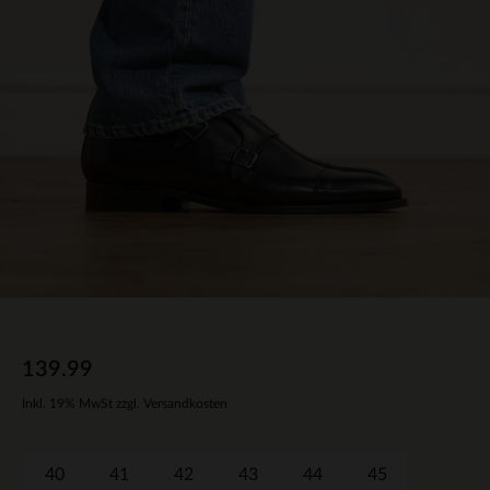
139.99
Inkl. 19% MwSt zzgl. Versandkosten
40
41
42
43
44
45