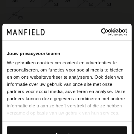
36
37
38
39
40
41
42
IM WARENKORB
Jouw privacyvoorkeuren
Schnelle Lieferung
We gebruiken cookies om content en advertenties te
Einfach und sicher bezahlen
personaliseren, om functies voor social media te bieden
×
Kostenlose Rückgabe in Geschäften
en om ons websiteverkeer te analyseren. Ook delen we
View this website in English?
informatie over uw gebruik van onze site met onze
Farben
partners voor social media, adverteren en analyse. Deze
It looks like your language isn't Dutch. Would
partners kunnen deze gegevens combineren met andere
you like to switch to English?
informatie die u aan ze heeft verstrekt of die ze hebben
+6
verzameld op basis van uw gebruik van hun services.
Yes, switch to
No, stay in Dutch
English