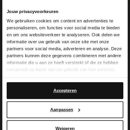
Jouw privacyvoorkeuren
Produktbeschreibung
We gebruiken cookies om content en advertenties te
personaliseren, om functies voor social media te bieden
×
en om ons websiteverkeer te analyseren. Ook delen we
View this website in English?
informatie over uw gebruik van onze site met onze
Schwarze Ledersneaker mit
partners voor social media, adverteren en analyse. Deze
It looks like your language isn't Dutch. Would
bordeauxroten Details und Veloursleder-
partners kunnen deze gegevens combineren met andere
you like to switch to English?
informatie die u aan ze heeft verstrekt of die ze hebben
Einsätzen der Marke No Stress. Die
verzameld op basis van uw gebruik van hun services.
Sneaker haben eine braune 3 cm dicke
Yes, switch to
No, stay in Dutch
English
Sohle und ein goldfarbenes Detail auf der
Accepteren
Rückseite. Als Schuhpflege empfehlen wir
das Carbon Pro-Spray von Collonil.
Aanpassen
Weigeren