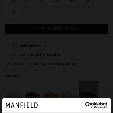
36
37
38
39
40
41
42
IM WARENKORB
Schnelle Lieferung
Einfach und sicher bezahlen
Kostenlose Rückgabe in Geschäften
Farben
+2