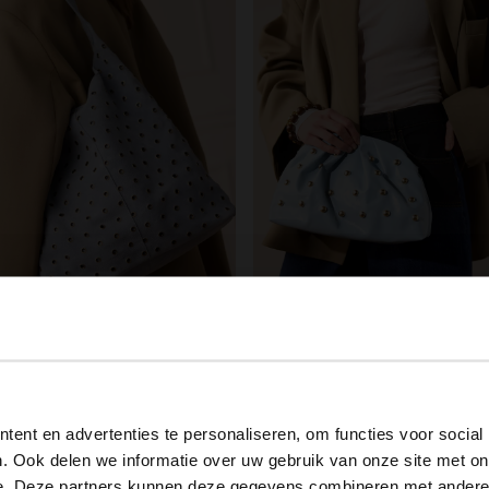
Manfield
View this website in English?
ield
ent en advertenties te personaliseren, om functies voor social
Hellblaue Veloursleder-Schultertasche mit silberfarbenen Nieten
It looks like your language isn't Dutch. Would you like to
10.80
35.99
. Ook delen we informatie over uw gebruik van onze site met on
switch to English?
00
150.00
e. Deze partners kunnen deze gegevens combineren met andere i