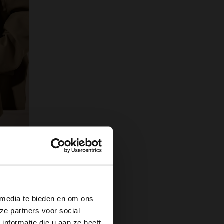
×
Hellblaue Clutch mit goldfarbenen Nieten
 media te bieden en om ons
ze partners voor social
nformatie die u aan ze heeft