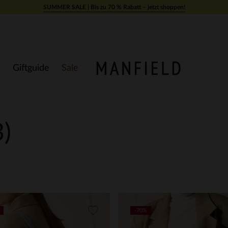
SUMMER SALE | Bis zu 70 % Rabatt – jetzt shoppen!
Giftguide
Sale
3)
-70%