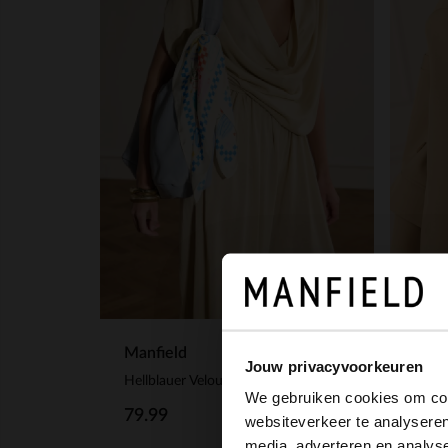
Manfield
Jouw privacyvoorkeuren
Manf
Hellblauer Veloursleder-Shopper
We gebruiken cookies om cont
79.99
websiteverkeer te analyseren
75.
media, adverteren en analys