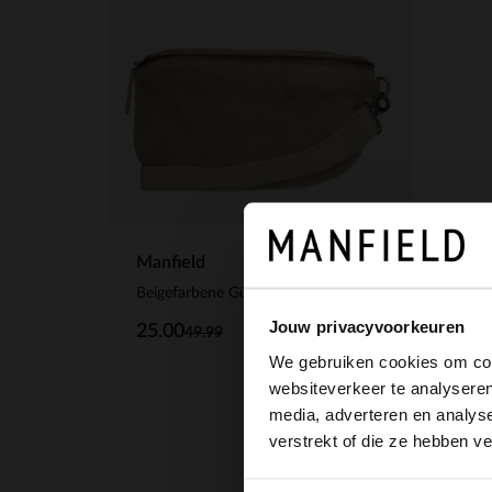
Manfield
Beigefarbene Gürteltasche aus Veloursleder
Jouw privacyvoorkeuren
25.00
49.99
We gebruiken cookies om cont
websiteverkeer te analyseren
media, adverteren en analys
verstrekt of die ze hebben v