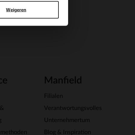
Weigeren
ce
Manfield
Filialen
 &
Verantwortungsvolles
g
Unternehmertum
smethoden
Blog & Inspiration