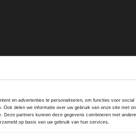
View this website in English?
ent en advertenties te personaliseren, om functies voor social
It looks like your language isn't Dutch. Would you like to
. Ook delen we informatie over uw gebruik van onze site met on
switch to English?
e. Deze partners kunnen deze gegevens combineren met andere i
erzameld op basis van uw gebruik van hun services.
Yes, switch to English
No, stay in Dutch