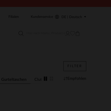
Filialen
Kundenservice
DE | Deutsch
FILTER
Empfohlen
Gurteltaschen
Clutches
Rucksacke
Laptoptaschen