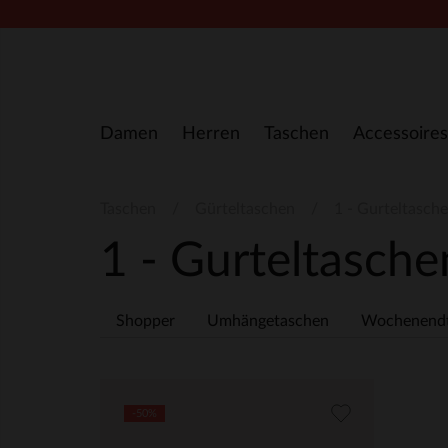
Zum Inhalt springen
Damen
Herren
Taschen
Accessoires
Taschen
Gürteltaschen
1 - Gurteltasch
1 - Gurteltasch
Shopper
Umhängetaschen
Wochenend
-50%