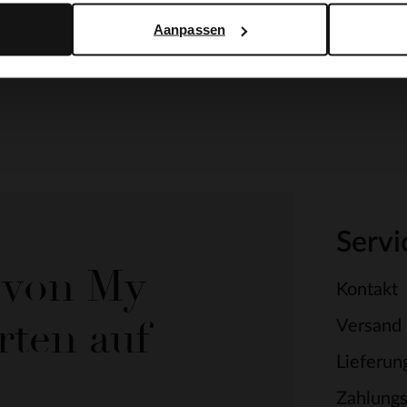
Aanpassen
Servi
e von My
Kontakt
rten auf
Versand
Lieferun
Zahlung