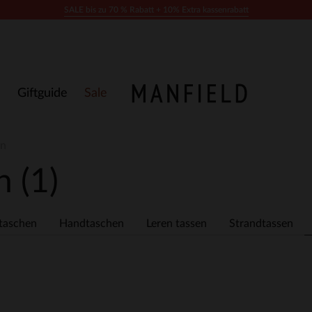
SALE bis zu 70 % Rabatt + 10% Extra kassenrabatt
Giftguide
Sale
en
en
(1)
taschen
Handtaschen
Leren tassen
Strandtassen