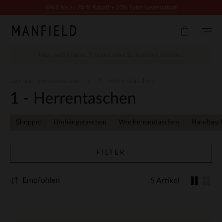
Zum Inhalt springen
SALE bis zu 70 % Rabatt + 10% Extra kassenrabatt
taschen-herrentaschen
1 - Herrentaschen
1 - Herrentaschen
Shopper
Umhängetaschen
Wochenendtaschen
Handtasc
FILTER
Empfohlen
5 Artikel