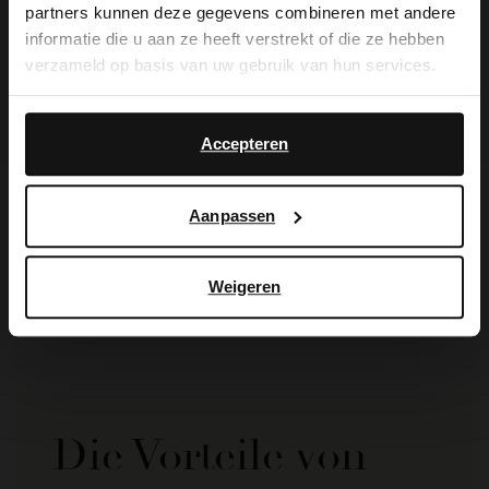
partners kunnen deze gegevens combineren met andere
you like to switch to English?
informatie die u aan ze heeft verstrekt of die ze hebben
verzameld op basis van uw gebruik van hun services.
Yes, switch to
No, stay in Dutch
English
Accepteren
Manfield
Aanpassen
Taupefarbene Unisex-Schultertasche aus Veloursleder
89.99
Weigeren
Die Vorteile von