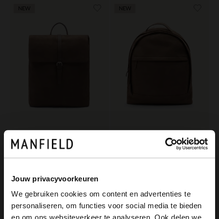
NEW
NEW
Manfield
Manfield
Taupefarbener Nubuk-Rucksack
Taupefarbener Unisex-Rucksack aus Nubuk
169.99
179.99
Jouw privacyvoorkeuren
We gebruiken cookies om content en advertenties te
personaliseren, om functies voor social media te bieden
×
en om ons websiteverkeer te analyseren. Ook delen we