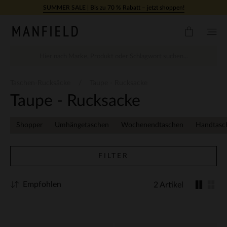
Zum Inhalt springen
SUMMER SALE | Bis zu 70 % Rabatt – jetzt shoppen!
Taschen-Rucksäcke
Taupe - Rucksacke
Taupe - Rucksacke
Shopper
Umhängetaschen
Wochenendtaschen
Handtasc
FILTER
Empfohlen
2 Artikel