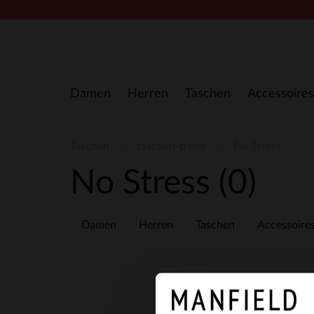
Zum Inhalt springen
Damen
Herren
Taschen
Accessoires
Taschen
taschen-trend
No Stress
No Stress
(0)
Damen
Herren
Taschen
Accessoire