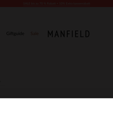
SALE bis zu 70 % Rabatt + 10% Extra kassenrabatt
Giftguide
Sale
s