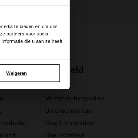
×
 media te bieden en om ons
ze partners voor social
nformatie die u aan ze heeft
ce
Manfield
Weigeren
Filialen
 &
Verantwortungsvolles
g
Unternehmertum
smethoden
Blog & Inspiration
h und
Über Manfield