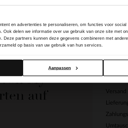
View this website in English?
ent en advertenties te personaliseren, om functies voor social
It looks like your language isn't Dutch. Would you like to
. Ook delen we informatie over uw gebruik van onze site met on
switch to English?
e. Deze partners kunnen deze gegevens combineren met andere i
erzameld op basis van uw gebruik van hun services.
Yes, switch to English
No, stay in Dutch
Servi
Aanpassen
e von My
Kontakt
rten auf
Versand
Lieferun
Zahlung
Umtausc