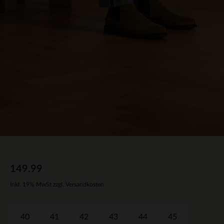
149.99
Inkl. 19% MwSt zzgl. Versandkosten
40
41
42
43
44
45