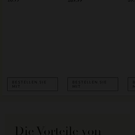
10.99
39.
189.99
BESTELLEN SIE
BESTELLEN SIE
MIT
MIT
Die Vorteile von