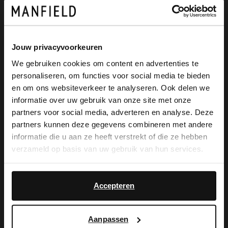
Produktbeschreibung
Jouw privacyvoorkeuren
We gebruiken cookies om content en advertenties te
Taupefarbene Chelsea Boots aus
personaliseren, om functies voor social media te bieden
×
Veloursleder der Marke Manfield. Die
en om ons websiteverkeer te analyseren. Ook delen we
View this website in English?
informatie over uw gebruik van onze site met onze
Boots haben einen 3 cm hohen Absatz,
partners voor social media, adverteren en analyse. Deze
It looks like your language isn't Dutch. Would
eine Schafthöhe von 16 cm und einen
partners kunnen deze gegevens combineren met andere
you like to switch to English?
informatie die u aan ze heeft verstrekt of die ze hebben
Schaftumfang von 26 cm. Als Lederpflege
verzameld op basis van uw gebruik van hun services.
empfehlen wir das transparente
Yes, switch to
No, stay in Dutch
English
Veloursleder-/Nubuk-Spray.
Accepteren
Aanpassen