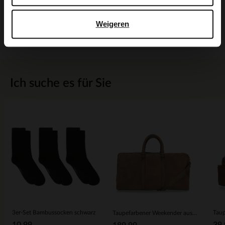
Produktdetails
Weigeren
Lieferung & Rücksendung
Ich suche es für Sie
3er-Set Bambussocken schwarz
Taupefarbener Weekender aus Veloursleder