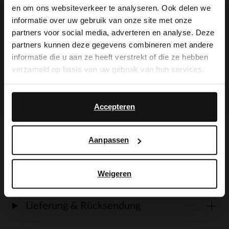
×
en om ons websiteverkeer te analyseren. Ook delen we
View this website in English?
informatie over uw gebruik van onze site met onze
Produktbeschreibung
partners voor social media, adverteren en analyse. Deze
It looks like your language isn't Dutch. Would
partners kunnen deze gegevens combineren met andere
you like to switch to English?
informatie die u aan ze heeft verstrekt of die ze hebben
Taupefarbene Veloursleder-Loafer mit 1
verzameld op basis van uw gebruik van hun services.
Yes, switch to
cm dicker Gummilaufsohle. Als
No, stay in Dutch
English
Lederpflege empfehlen wir das
Accepteren
transparente Veloursleder-/Nubuk-Spray.
Aanpassen
Weigeren
Produktdetails
Lieferung & Rücksendung