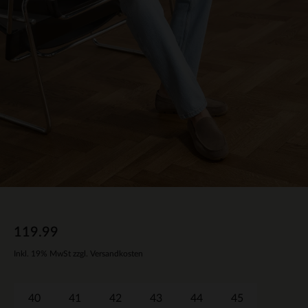
119.99
Inkl. 19% MwSt zzgl. Versandkosten
40
41
42
43
44
45