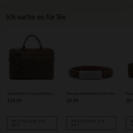
Ich suche es für Sie
Taupefarbene Laptoptasche aus Veloursleder 18.5 Zoll
Braunes Lederarmband für Herren in Flecht-Optik
159.99
29.99
39.
BESTELLEN SIE
BESTELLEN SIE
MIT
MIT