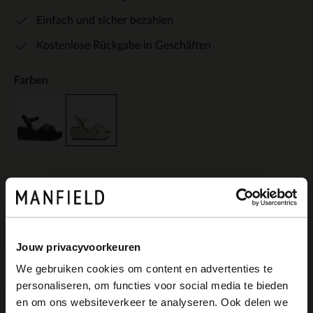
Einfach und sicher bezahlen
Kostenlose Rückgabe in Geschäften
Farben
Produktbeschreibung
Jouw privacyvoorkeuren
We gebruiken cookies om content en advertenties te
Weiße Keilsandaletten aus Leder der
personaliseren, om functies voor social media te bieden
×
en om ons websiteverkeer te analyseren. Ook delen we
Marke Manfield. Die Sandaletten haben