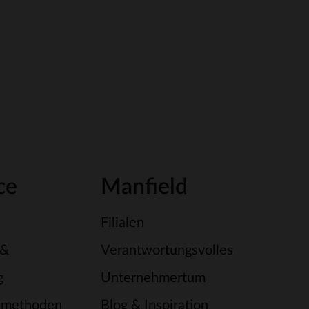
ce
Manfield
Filialen
 &
Verantwortungsvolles
g
Unternehmertum
smethoden
Blog & Inspiration