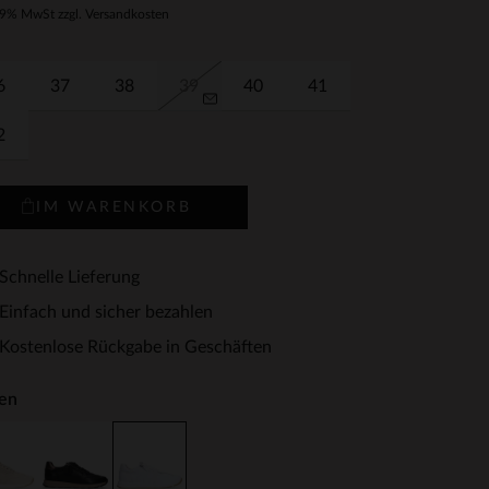
19% MwSt zzgl. Versandkosten
6
37
38
39
40
41
2
IM WARENKORB
Schnelle Lieferung
Einfach und sicher bezahlen
Kostenlose Rückgabe in Geschäften
en