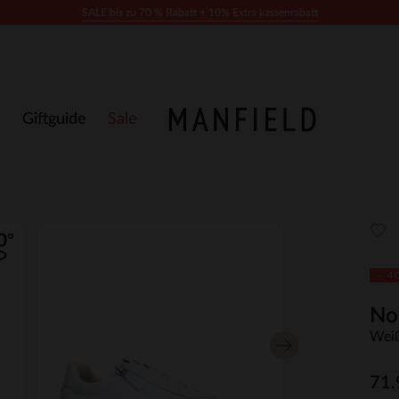
SALE bis zu 70 % Rabatt + 10% Extra kassenrabatt
Giftguide
Sale
- 4
No
Weiß
71.