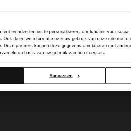
View this website in English?
ent en advertenties te personaliseren, om functies voor social
It looks like your language isn't Dutch. Would you like to
. Ook delen we informatie over uw gebruik van onze site met on
switch to English?
e. Deze partners kunnen deze gegevens combineren met andere i
Portemonnaie mit Pantherprint
erzameld op basis van uw gebruik van hun services.
19.99
Yes, switch to English
No, stay in Dutch
Aanpassen
BESTELLEN SIE
MIT