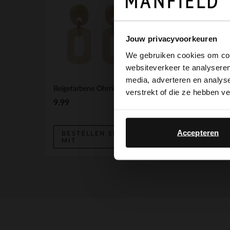
Jouw privacyvoorkeuren
We gebruiken cookies om cont
websiteverkeer te analyseren
media, adverteren en analys
Beigefarbene Ohrringe
Kappe in Denim-Optik
verstrekt of die ze hebben v
9.99
19.99
Accepteren
BESTELLEN SIE
BESTELLEN SIE
MIT
MIT