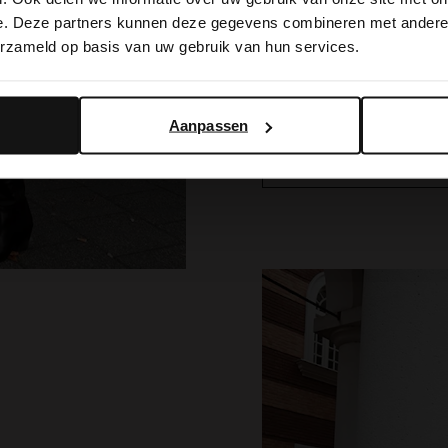
switch to English?
runde das Outfit mit eine
e. Deze partners kunnen deze gegevens combineren met andere i
Jacke ab. Ein stylisher Gü
erzameld op basis van uw gebruik van hun services.
wie die Schuhe gibt dem L
Yes, switch to English
No, stay in Dutch
Aanpassen
JETZT EINKAUFEN
m