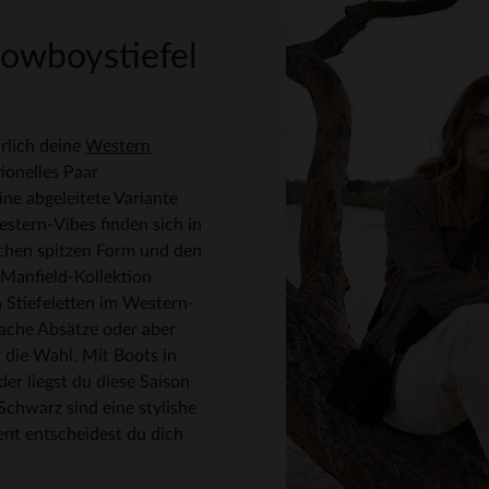
cowboystiefel
ürlich deine
Western
tionelles Paar
ne abgeleitete Variante
stern-Vibes finden sich in
schen spitzen Form und den
 Manfield-Kollektion
h Stiefeletten im Western-
flache Absätze oder aber
 die Wahl. Mit Boots in
r liegst du diese Saison
 Schwarz sind eine stylishe
ent entscheidest du dich