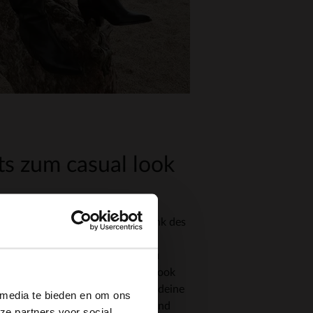
s zum casual look
alen Begleiter für den Alltag. Dank des
n man problemlos Kilometer um
×
legen, ohne schmerzende Füße zu
 Inspiration für einen Casual Look
chts falsch machst? Kombiniere deine
 media te bieden en om ons
weiten Hose in einem hellen Ton und
ze partners voor social