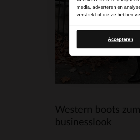
media, adverteren en analys
verstrekt of die ze hebben v
Accepteren
Western boots zu
businesslook