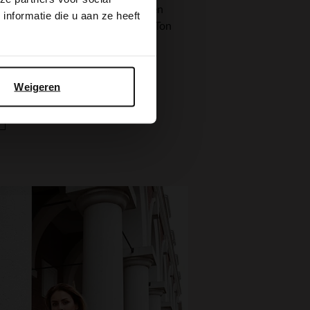
m Basic-Top und einer gemusterten
nformatie die u aan ze heeft
rtel oder eine Tasche im gleichen Ton
ook den Finishing Touch.
Weigeren