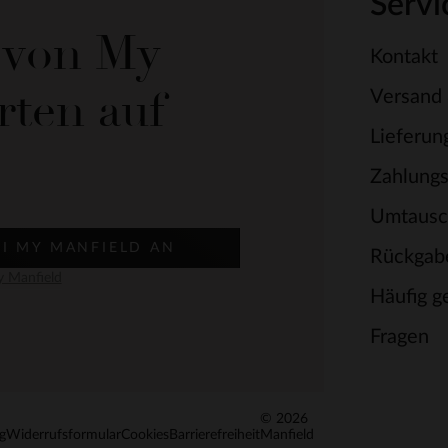
Servi
e von My
Kontakt
rten auf
Versand
Lieferun
Zahlung
Umtausc
EI MY MANFIELD AN
Rückgab
 Manfield
Häufig ge
Fragen
© 2026
g
Widerrufsformular
Cookies
Barrierefreiheit
Manfield