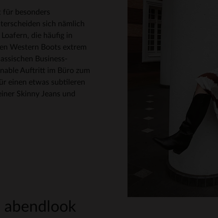
t für besonders
erscheiden sich nämlich
oafern, die häufig in
hen Western Boots extrem
lassischen Business-
onable Auftritt im Büro zum
ür einen etwas subtileren
einer Skinny Jeans und
 abendlook