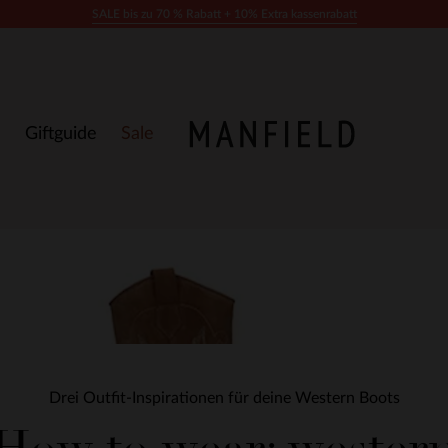
SALE bis zu 70 % Rabatt + 10% Extra kassenrabatt
Giftguide
Sale
Drei Outfit-Inspirationen für deine Western Boots