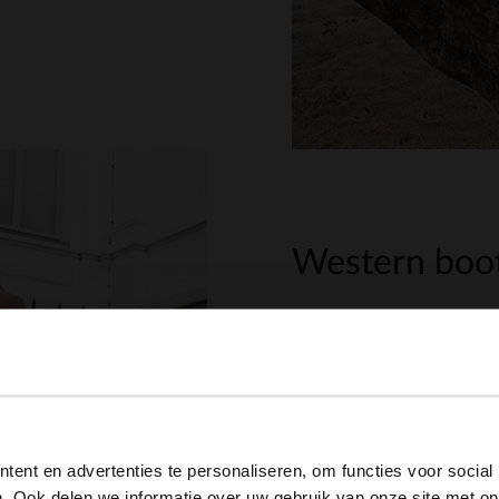
Western boot
Cowboystiefel sind die ide
angenehmen Absatzes kan
Kilometer in ihnen zurück
View this website in English?
bekommen. Kannst du etwas
gebrauchen, mit dem du ni
ent en advertenties te personaliseren, om functies voor social
It looks like your language isn't Dutch. Would you like to
Westernstiefel mit einer 
. Ook delen we informatie over uw gebruik van onze site met on