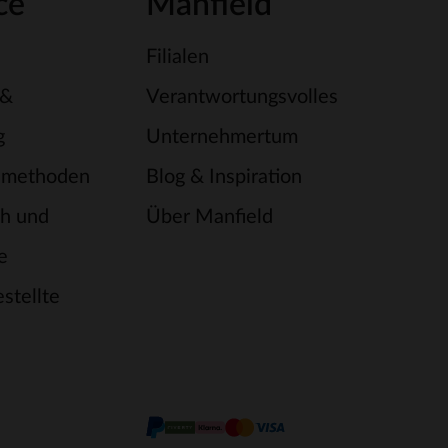
ce
Manfield
Filialen
 &
Verantwortungsvolles
g
Unternehmertum
smethoden
Blog & Inspiration
h und
Über Manfield
e
stellte