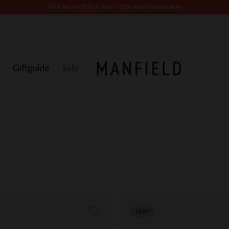
SALE bis zu 70 % Rabatt + 10% Extra kassenrabatt
Giftguide
Sale
NEW