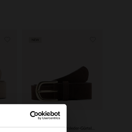
NEW
Manfield
×
Beigefarbener Veloursleder-Gürtel mit goldfarbener Schnalle
Dunkelbrauner Veloursleder-Gürtel mit goldfarbener Schnalle