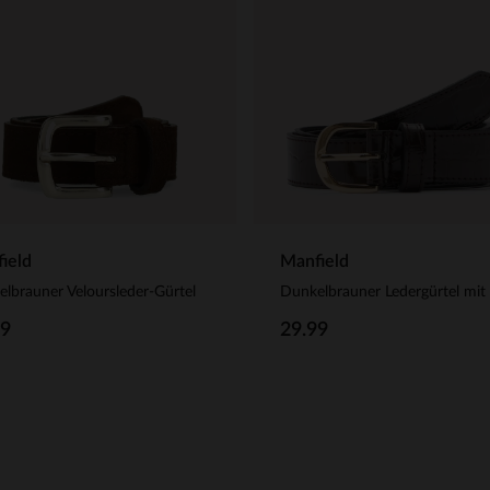
ield
Manfield
lbrauner Veloursleder-Gürtel
99
29.99