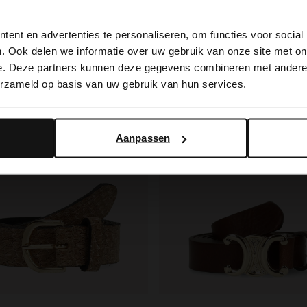
View this website in English?
99
34.99
ent en advertenties te personaliseren, om functies voor social
It looks like your language isn't Dutch. Would you like to
. Ook delen we informatie over uw gebruik van onze site met on
switch to English?
e. Deze partners kunnen deze gegevens combineren met andere i
erzameld op basis van uw gebruik van hun services.
Yes, switch to English
No, stay in Dutch
Aanpassen