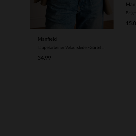
Manf
Beige
15.
Manfield
Taupefarbener Veloursleder-Gürtel mit goldfarbener Kette
34.99