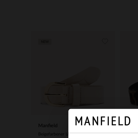
NEW
Manfield
Manf
Beigefarbener Ledergürtel mit Krokomuster
Leopr