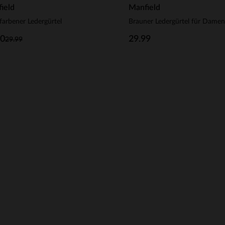
ield
Manfield
farbener Ledergürtel
Brauner Ledergürtel für Damen
00
29.99
29.99