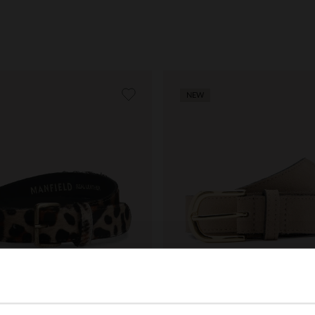
NEW
ield
Manfield
int-Gürtel in Fell-Optik