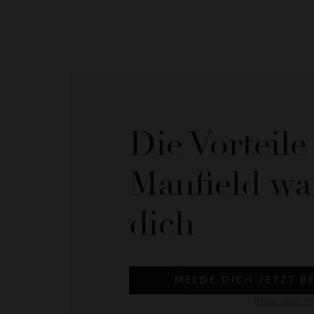
Die Vorteil
Manfield wa
dich
MELDE DICH JETZT B
Mehr über My