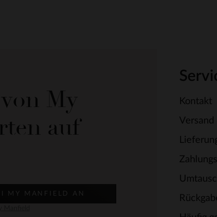
Servi
e von My
Kontakt
rten auf
Versand
Lieferun
Zahlung
Umtausc
EI MY MANFIELD AN
Rückgab
 Manfield