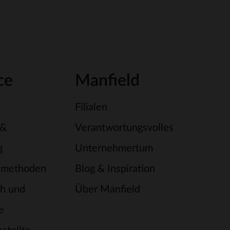
ce
Manfield
Filialen
 &
Verantwortungsvolles
g
Unternehmertum
smethoden
Blog & Inspiration
h und
Über Manfield
e