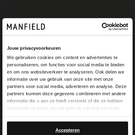
Jouw privacyvoorkeuren
We gebruiken cookies om content en advertenties te
personaliseren, om functies voor social media te bieden
×
en om ons websiteverkeer te analyseren. Ook delen we
View this website in English?
informatie over uw gebruik van onze site met onze
partners voor social media, adverteren en analyse. Deze
Manfield
Manfield
It looks like your language isn't Dutch. Would
partners kunnen deze gegevens combineren met andere
Taupefarbener Veloursleder-Gürtel mit goldfarbener Kette
Dunkelbrauner Ledergürtel
you like to switch to English?
informatie die u aan ze heeft verstrekt of die ze hebben
34.99
49.99
verzameld op basis van uw gebruik van hun services.
Yes, switch to
No, stay in Dutch
NEW
English
Accepteren