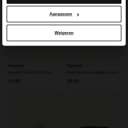
Aanpassen
Weigeren
Manfield
Manfield
Leoprint-Gürtel in Fell-Optik
Beigefarbener Ledergürtel mit Krokomuster
29.99
29.99