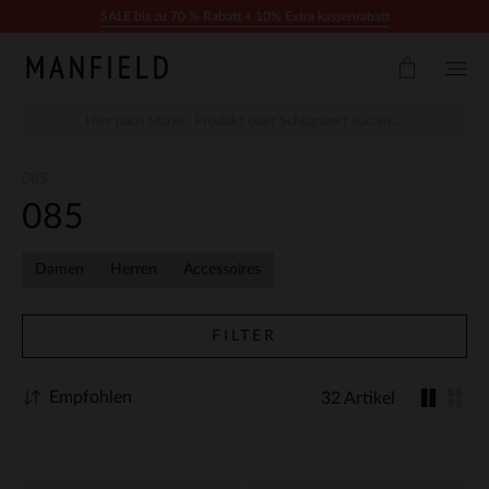
Zum Inhalt springen
SALE bis zu 70 % Rabatt + 10% Extra kassenrabatt
085
085
Damen
Herren
Accessoires
FILTER
Empfohlen
32 Artikel