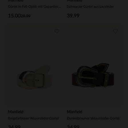
Manfield
Manfield
Gürtel in Fell-Optik mit Gepardenmuster
Schwarzer Gürtel aus Lackleder
15.00
39.99
29.99
Manfield
Manfield
Beigefarbener Veloursleder-Gürtel
Dunkelbrauner Veloursleder-Gürtel
34.99
34.99