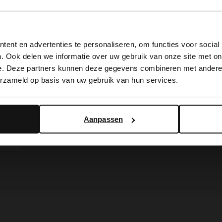
View this website in English?
ent en advertenties te personaliseren, om functies voor social
It looks like your language isn't Dutch. Would you like to
. Ook delen we informatie over uw gebruik van onze site met on
switch to English?
e. Deze partners kunnen deze gegevens combineren met andere i
erzameld op basis van uw gebruik van hun services.
Braunes Perlenarmband für Herren
Yes, switch to English
No, stay in Dutch
Aanpassen