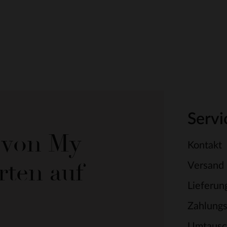
Servi
e von My
Kontakt
rten auf
Versand
Lieferun
Zahlung
Umtausc