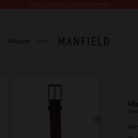
SALE bis zu 70 % Rabatt + 10% Extra kassenrabatt
Giftguide
Sale
Ma
Dunk
49.
Inkl. 