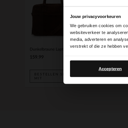
Jouw privacyvoorkeuren
We gebruiken cookies om cont
websiteverkeer te analyseren
media, adverteren en analys
verstrekt of die ze hebben v
Dunkelbraune Laptoptasche aus Veloursleder
159.99
19.99
Accepteren
BESTELLEN SIE
BESTELLEN SIE
MIT
MIT