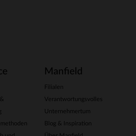
ce
Manfield
Filialen
 &
Verantwortungsvolles
g
Unternehmertum
smethoden
Blog & Inspiration
h und
Über Manfield