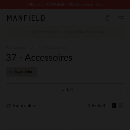
Zum Inhalt springen
SALE bis zu 70 % Rabatt + 10% Extra kassenrabatt
Accessoires
37 - Accessoires
37 - Accessoires
Einlegesohlen
FILTER
Empfohlen
3 Artikel