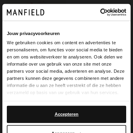
Jouw privacyvoorkeuren
We gebruiken cookies om content en advertenties te
personaliseren, om functies voor social media te bieden
×
en om ons websiteverkeer te analyseren. Ook delen we
View this website in English?
informatie over uw gebruik van onze site met onze
partners voor social media, adverteren en analyse. Deze
PEDAG
It looks like your language isn't Dutch. Would
partners kunnen deze gegevens combineren met andere
Einlegesohlen mit Memory Foam
you like to switch to English?
informatie die u aan ze heeft verstrekt of die ze hebben
15.99
verzameld op basis van uw gebruik van hun services.
Yes, switch to
No, stay in Dutch
English
Accepteren