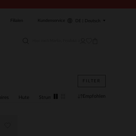
Filialen
Kundenservice
DE | Deutsch
FILTER
Empfohlen
ires
Hute
Strumpfe
Schals
Handschuhe
Die