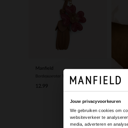
Manfield
Bordeauxroter Taschen-Charm Glücksklee
12.99
Manf
Jouw privacyvoorkeuren
Tasc
We gebruiken cookies om cont
websiteverkeer te analyseren
9.99
media, adverteren en analys