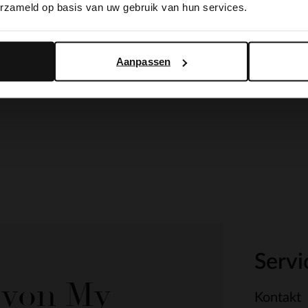
erzameld op basis van uw gebruik van hun services.
Yes, switch to English
No, stay in Dutch
Aanpassen
Servi
e von My
Kontakt