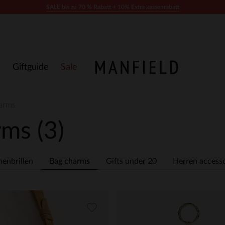
SALE bis zu 70 % Rabatt + 10% Extra kassenrabatt
Giftguide
Sale
harms
arms
(3)
enbrillen
Bag charms
Gifts under 20
Herren accesso