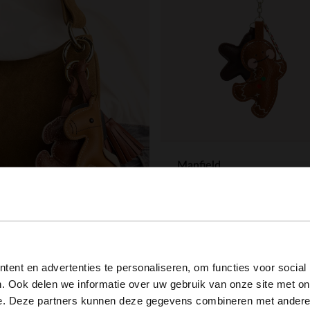
Manfield
Taschen-Charm Lebkuchenma
14.99
View this website in English?
ield
hen-Charm Pferd
ent en advertenties te personaliseren, om functies voor social
It looks like your language isn't Dutch. Would you like to
. Ook delen we informatie over uw gebruik van onze site met on
switch to English?
e. Deze partners kunnen deze gegevens combineren met andere i