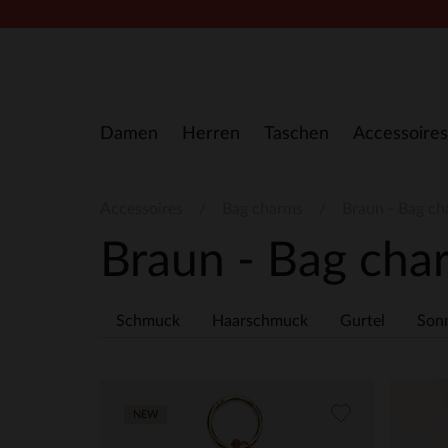
Zum Inhalt springen
Damen
Herren
Taschen
Accessoires
Accessoires
Bag charms
Braun - Bag c
Braun - Bag ch
Schmuck
Haarschmuck
Gurtel
Sonn
NEW