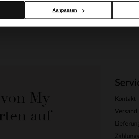
Aanpassen
Servi
e von My
Kontakt
rten auf
Versand
Lieferun
Zahlung