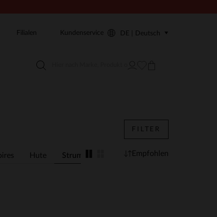
Filialen
Kundenservice
DE | Deutsch
FILTER
Empfohlen
ires
Hute
Strumpfe
Schals
Handschuhe
Die