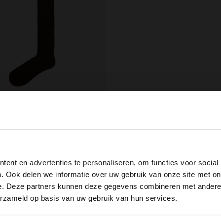
ield
ne Kniestrümpfe
View this website in English?
ent en advertenties te personaliseren, om functies voor social
It looks like your language isn't Dutch. Would you like to
. Ook delen we informatie over uw gebruik van onze site met on
switch to English?
e. Deze partners kunnen deze gegevens combineren met andere i
erzameld op basis van uw gebruik van hun services.
Yes, switch to English
No, stay in Dutch