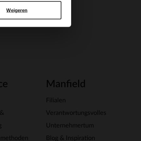
Weigeren
ce
Manfield
Filialen
 &
Verantwortungsvolles
g
Unternehmertum
smethoden
Blog & Inspiration