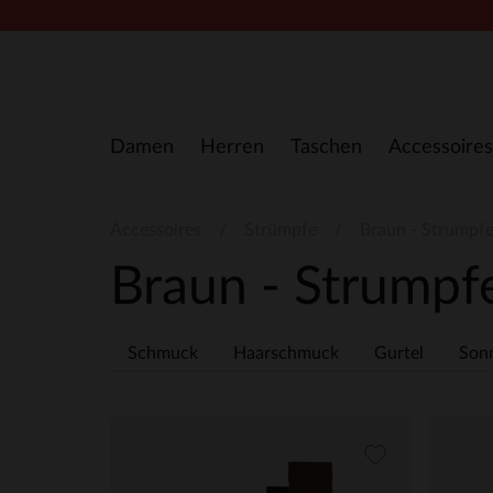
Zum Inhalt springen
Damen
Herren
Taschen
Accessoires
Accessoires
Strümpfe
Braun - Strumpf
Braun - Strump
Schmuck
Haarschmuck
Gurtel
Sonn