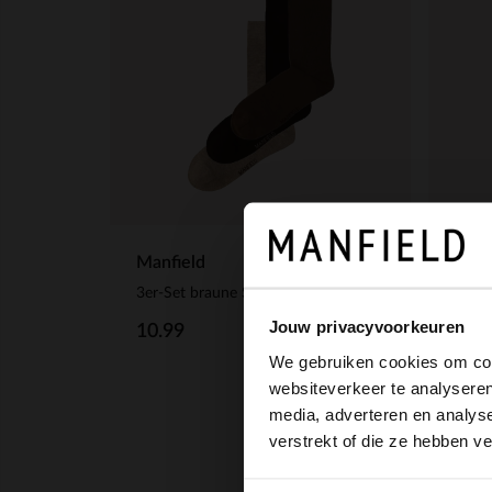
Manfield
Manf
3er-Set braune Socken
Brau
Jouw privacyvoorkeuren
10.99
9.99
We gebruiken cookies om cont
websiteverkeer te analyseren
media, adverteren en analys
verstrekt of die ze hebben v