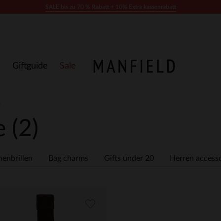
SALE bis zu 70 % Rabatt + 10% Extra kassenrabatt
Giftguide
Sale
e
fe
(2)
enbrillen
Bag charms
Gifts under 20
Herren accesso