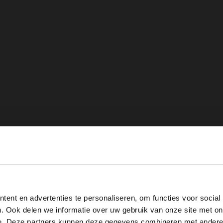
View this website in English?
ent en advertenties te personaliseren, om functies voor social
It looks like your language isn't Dutch. Would you like to
. Ook delen we informatie over uw gebruik van onze site met on
switch to English?
e. Deze partners kunnen deze gegevens combineren met andere i