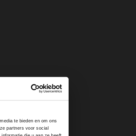
×
 media te bieden en om ons
ze partners voor social
nformatie die u aan ze heeft