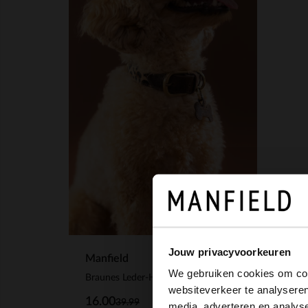
Jouw privacyvoorkeuren
Manfield
We gebruiken cookies om cont
Braunes Leder-Hundehalsband mit Leoprint - S/M/L
websiteverkeer te analyseren
16.00
39.99
media, adverteren en analys