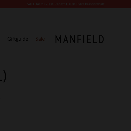
SALE bis zu 70 % Rabatt + 10% Extra kassenrabatt
Giftguide
Sale
1)