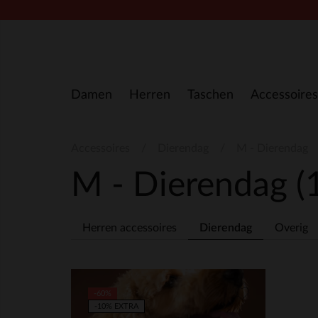
Zum Inhalt springen
Damen
Herren
Taschen
Accessoires
Accessoires
Dierendag
M - Dierendag
M - Dierendag
(
Herren accessoires
Dierendag
Overig
-60%
-10% EXTRA