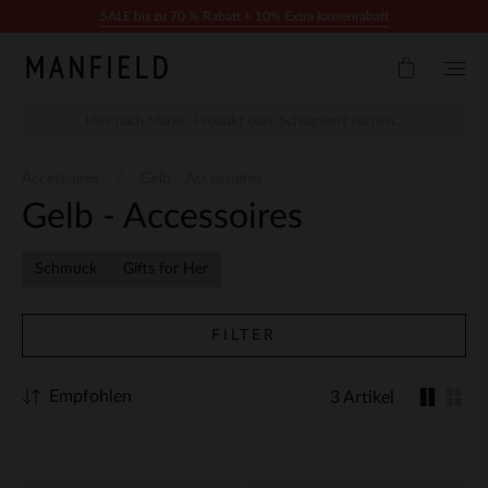
Zum Inhalt springen
SALE bis zu 70 % Rabatt + 10% Extra kassenrabatt
Accessoires
Gelb - Accessoires
Gelb - Accessoires
Schmuck
Gifts for Her
FILTER
Empfohlen
3 Artikel