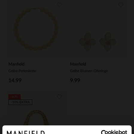
Manfield
Manfield
Gelbe Perlenkette
Gelbe Blumen-Ohrringe
14.99
9.99
-60%
-10% EXTRA