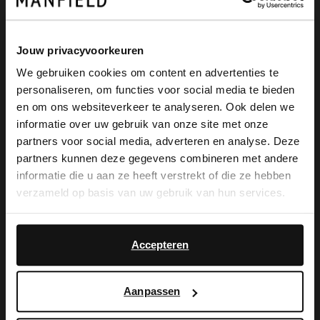
Jouw privacyvoorkeuren
We gebruiken cookies om content en advertenties te
personaliseren, om functies voor social media te bieden
×
en om ons websiteverkeer te analyseren. Ook delen we
Manfield
View this website in English?
informatie over uw gebruik van onze site met onze
Gelbe Handtasche mit silberfarbenen Nieten
partners voor social media, adverteren en analyse. Deze
It looks like your language isn't Dutch. Would
20.00
49.99
partners kunnen deze gegevens combineren met andere
you like to switch to English?
informatie die u aan ze heeft verstrekt of die ze hebben
verzameld op basis van uw gebruik van hun services.
Yes, switch to
No, stay in Dutch
English
Accepteren
Die Vorteile von
Aanpassen
My Manfield