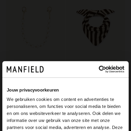
Manfield
Manfield
Offwhite Taschen-Charm Herzen
Gestreiftes Dreieckstuch
9.99
19.99
Jouw privacyvoorkeuren
We gebruiken cookies om content en advertenties te
-50%
personaliseren, om functies voor social media te bieden
-10% EXTRA
×
en om ons websiteverkeer te analyseren. Ook delen we
View this website in English?
informatie over uw gebruik van onze site met onze
partners voor social media, adverteren en analyse. Deze
It looks like your language isn't Dutch. Would