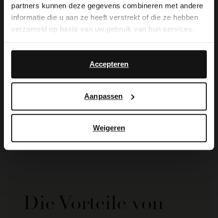
partners kunnen deze gegevens combineren met andere
you like to switch to English?
informatie die u aan ze heeft verstrekt of die ze hebben
verzameld op basis van uw gebruik van hun services.
Yes, switch to
No, stay in Dutch
English
Accepteren
Manfield
Aanpassen
Gürtel in Fell-Optik mit Gepardenmuster
15.00
29.99
Weigeren
Die Vorteile von