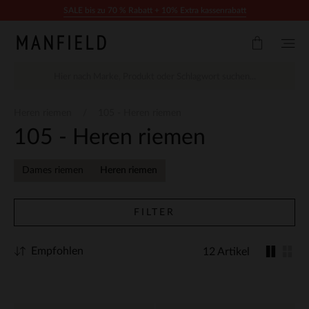
Zum Inhalt springen
SALE bis zu 70 % Rabatt + 10% Extra kassenrabatt
Heren riemen
105 - Heren riemen
105 - Heren riemen
Dames riemen
Heren riemen
FILTER
Empfohlen
12 Artikel