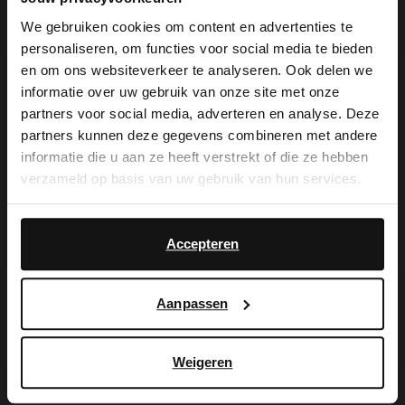
We gebruiken cookies om content en advertenties te
personaliseren, om functies voor social media te bieden
×
en om ons websiteverkeer te analyseren. Ook delen we
View this website in English?
informatie over uw gebruik van onze site met onze
partners voor social media, adverteren en analyse. Deze
Manfield
Manfield
It looks like your language isn't Dutch. Would
partners kunnen deze gegevens combineren met andere
Schwarzer Veloursleder-Gürtel
Cognacfarbener Ledergürtel
you like to switch to English?
informatie die u aan ze heeft verstrekt of die ze hebben
39.99
39.99
verzameld op basis van uw gebruik van hun services.
Yes, switch to
No, stay in Dutch
English
Accepteren
Aanpassen
Weigeren