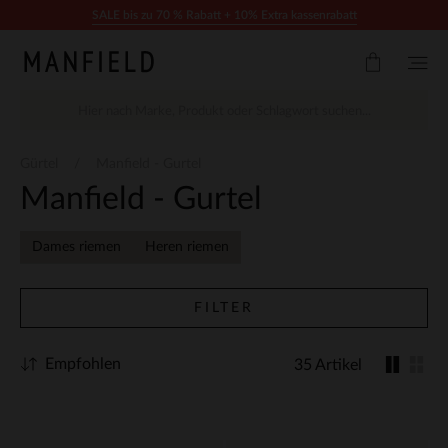
Zum Inhalt springen
SALE bis zu 70 % Rabatt + 10% Extra kassenrabatt
Gürtel
Manfield - Gurtel
Manfield - Gurtel
Dames riemen
Heren riemen
FILTER
Empfohlen
35 Artikel