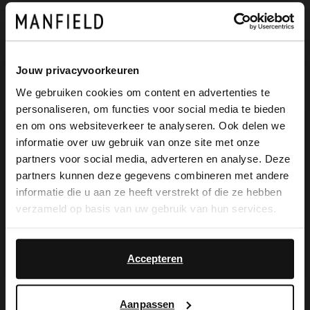
Jouw privacyvoorkeuren
We gebruiken cookies om content en advertenties te
personaliseren, om functies voor social media te bieden
×
en om ons websiteverkeer te analyseren. Ook delen we
View this website in English?
informatie over uw gebruik van onze site met onze
partners voor social media, adverteren en analyse. Deze
Manfield
Manfield
It looks like your language isn't Dutch. Would
partners kunnen deze gegevens combineren met andere
Brauner Ledergürtel
Cognacfarbener Ledergürtel
you like to switch to English?
informatie die u aan ze heeft verstrekt of die ze hebben
39.99
39.99
verzameld op basis van uw gebruik van hun services.
Yes, switch to
No, stay in Dutch
English
Accepteren
Aanpassen