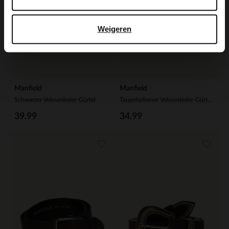
Weigeren
Manfield
Manfield
Schwarzer Veloursleder-Gürtel
Taupefarbener Veloursleder-Gürtel mit goldfarbener Kette
39.99
34.99