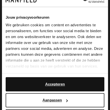
Jouw privacyvoorkeuren
We gebruiken cookies om content en advertenties te
personaliseren, om functies voor social media te bieden
×
en om ons websiteverkeer te analyseren. Ook delen we
Manfield
Manfield
View this website in English?
informatie over uw gebruik van onze site met onze
Schwarze Lederhandschuhe mit geflochtenen Details
Schwarze Lederhandschuhe mit Details
partners voor social media, adverteren en analyse. Deze
It looks like your language isn't Dutch. Would
39.99
49.99
partners kunnen deze gegevens combineren met andere
you like to switch to English?
informatie die u aan ze heeft verstrekt of die ze hebben
verzameld op basis van uw gebruik van hun services.
Yes, switch to
No, stay in Dutch
English
Accepteren
Die Vorteile von
Aanpassen
My Manfield