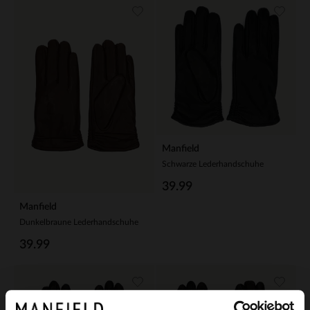
Manfield
Schwarze Lederhandschuhe
39.99
Manfield
Dunkelbraune Lederhandschuhe
39.99