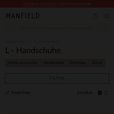
Zum Inhalt springen
SALE bis zu 70 % Rabatt + 10% Extra kassenrabatt
Handschuhe
L - Handschuhe
L - Handschuhe
Herren accessoires
Handschuhe
Dierendag
Overig
FILTER
Empfohlen
4 Artikel