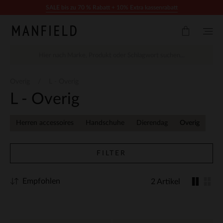
Zum Inhalt springen
SALE bis zu 70 % Rabatt + 10% Extra kassenrabatt
Overig
L - Overig
L - Overig
Herren accessoires
Handschuhe
Dierendag
Overig
FILTER
Empfohlen
2 Artikel