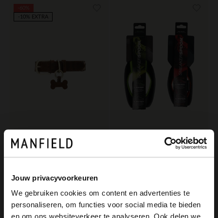
-60%
-10% EXTRA
Manfield
Sneakerspoon
Braunes Leder-Hundehalsband mit Leoprint - S/M/L
Sneakerspoon
16.00
15.99
39.99
Jouw privacyvoorkeuren
We gebruiken cookies om content en advertenties te
personaliseren, om functies voor social media te bieden
×
en om ons websiteverkeer te analyseren. Ook delen we