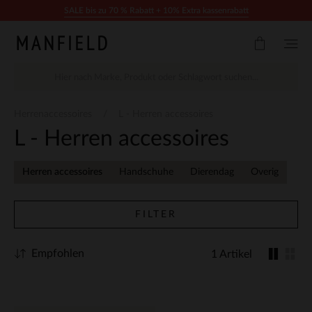
Zum Inhalt springen
SALE bis zu 70 % Rabatt + 10% Extra kassenrabatt
Herrenaccessoires
L - Herren accessoires
L - Herren accessoires
Herren accessoires
Handschuhe
Dierendag
Overig
FILTER
Empfohlen
1 Artikel