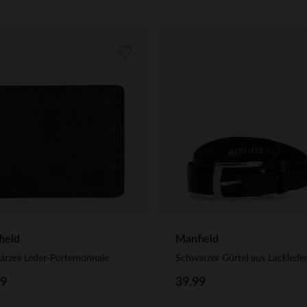
ield
Manfield
arzes Leder-Portemonnaie
Schwarzer Gürtel aus Lacklede
99
39.99