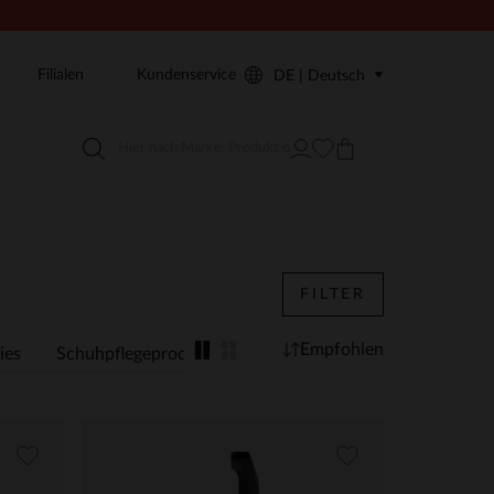
Filialen
Kundenservice
DE | Deutsch
FILTER
Empfohlen
ies
Schuhpflegeprodukte
Gifts for Her
Gifts for Him