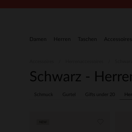
Zum Inhalt springen
Damen
Herren
Taschen
Accessoires
Accessoires
Herrenaccessoires
Schwarz
Schwarz - Herre
Schmuck
Gurtel
Gifts under 20
Her
NEW