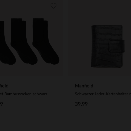
ield
Manfield
Set Bambussocken schwarz
99
39.99