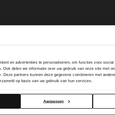
View this website in English?
ent en advertenties te personaliseren, om functies voor social
It looks like your language isn't Dutch. Would you like to
. Ook delen we informatie over uw gebruik van onze site met on
switch to English?
e. Deze partners kunnen deze gegevens combineren met andere i
erzameld op basis van uw gebruik van hun services.
Yes, switch to English
No, stay in Dutch
Aanpassen
ield
Manfield
hetische schwarze Handschuhe