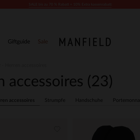
SALE bis zu 70 % Rabatt + 10% Extra kassenrabatt
Giftguide
Sale
 - Herren accessoires
n accessoires
(23)
ren accessoires
Strumpfe
Handschuhe
Portemonna