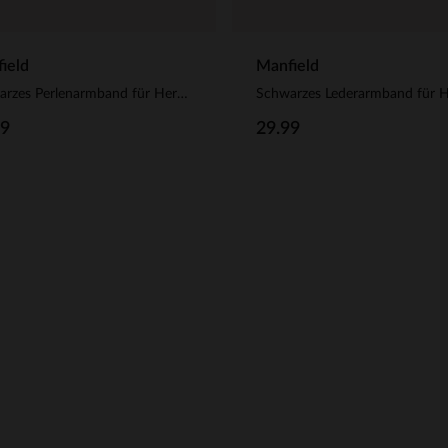
ield
Manfield
Schwarzes Perlenarmband für Herren
99
29.99