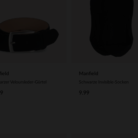
ield
Manfield
rzer Veloursleder-Gürtel
Schwarze Invisible-Socken
99
9.99