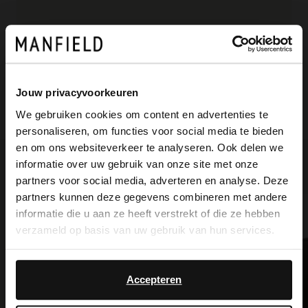
Produktdetails
Jouw privacyvoorkeuren
Lieferung & Rücksendung
We gebruiken cookies om content en advertenties te
personaliseren, om functies voor social media te bieden
×
en om ons websiteverkeer te analyseren. Ook delen we
View this website in English?
informatie over uw gebruik van onze site met onze
Ich suche es für Sie
partners voor social media, adverteren en analyse. Deze
It looks like your language isn't Dutch. Would
partners kunnen deze gegevens combineren met andere
you like to switch to English?
informatie die u aan ze heeft verstrekt of die ze hebben
verzameld op basis van uw gebruik van hun services.
Yes, switch to
No, stay in Dutch
English
Accepteren