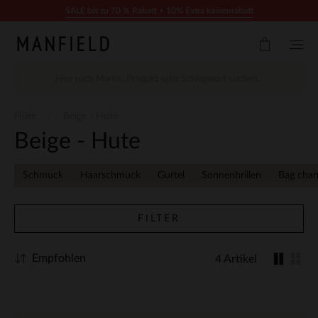
Zum Inhalt springen
SALE bis zu 70 % Rabatt + 10% Extra kassenrabatt
Hüte
Beige - Hute
Beige - Hute
Schmuck
Haarschmuck
Gurtel
Sonnenbrillen
Bag cha
FILTER
Empfohlen
4 Artikel