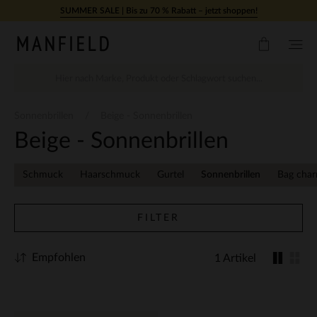
Zum Inhalt springen
SUMMER SALE | Bis zu 70 % Rabatt – jetzt shoppen!
Sonnenbrillen
Beige - Sonnenbrillen
Beige - Sonnenbrillen
Schmuck
Haarschmuck
Gurtel
Sonnenbrillen
Bag cha
FILTER
Empfohlen
1 Artikel