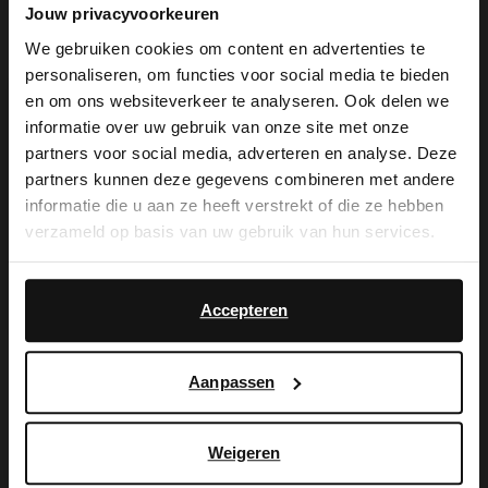
Jouw privacyvoorkeuren
We gebruiken cookies om content en advertenties te
personaliseren, om functies voor social media te bieden
×
en om ons websiteverkeer te analyseren. Ook delen we
View this website in English?
informatie over uw gebruik van onze site met onze
partners voor social media, adverteren en analyse. Deze
It looks like your language isn't Dutch. Would
partners kunnen deze gegevens combineren met andere
you like to switch to English?
Manfield
Manfield
informatie die u aan ze heeft verstrekt of die ze hebben
Goldfarbene Giraffen-Brosche
Rote Kette mit Anhängern
verzameld op basis van uw gebruik van hun services.
Yes, switch to
12.99
4.50
14.99
No, stay in Dutch
English
Accepteren
Aanpassen
Weigeren