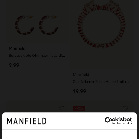
Manfield
Bordeauxrote Ohrringe mit goldfarbenen Details
9.99
Manfield
Goldfarbener Zebra-Armreif mit roten Details
19.99
-70%
-10% EXTRA