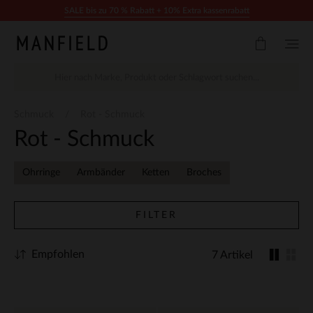
Zum Inhalt springen
SALE bis zu 70 % Rabatt + 10% Extra kassenrabatt
Schmuck
Rot - Schmuck
Rot - Schmuck
Ohrringe
Armbänder
Ketten
Broches
FILTER
Empfohlen
7 Artikel