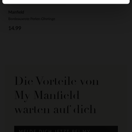
Manfield
Bordeauxrote Perlen-Ohrringe
14.99
Die Vorteile von
My Manfield
warten auf dich
MELDE DICH JETZT BEI MY