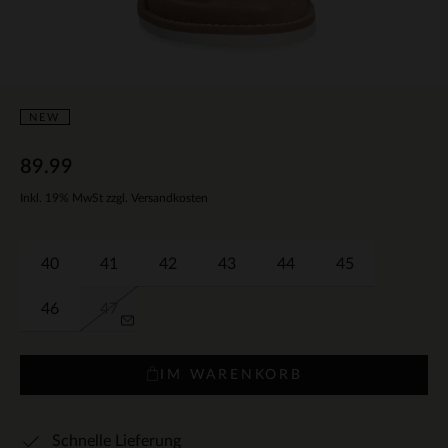
NEW
89.99
Inkl. 19% MwSt zzgl. Versandkosten
40
41
42
43
44
45
46
47
IM WARENKORB
Schnelle Lieferung