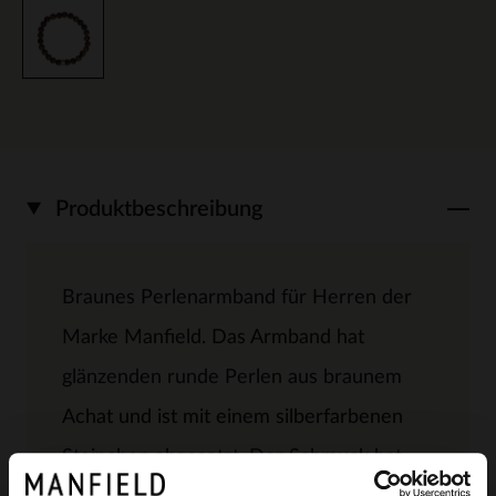
Produktbeschreibung
Braunes Perlenarmband für Herren der
Marke Manfield. Das Armband hat
glänzenden runde Perlen aus braunem
Achat und ist mit einem silberfarbenen
Steinchen abgesetzt. Der Schmuck hat