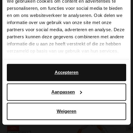
We gebruiken cookies om content en advertenties te
personaliseren, om functies voor social media te bieden
der Pantoletten ist 2 cm hoch. Als
×
en om ons websiteverkeer te analyseren. Ook delen we
View this website in English?
Lederpflege empfehlen wir das
informatie over uw gebruik van onze site met onze
partners voor social media, adverteren en analyse. Deze
transparente Veloursleder-/Nubuk-Spray.
It looks like your language isn't Dutch. Would
partners kunnen deze gegevens combineren met andere
you like to switch to English?
informatie die u aan ze heeft verstrekt of die ze hebben
verzameld op basis van uw gebruik van hun services.
Yes, switch to
Produktdetails
No, stay in Dutch
English
Accepteren
Lieferung & Rücksendung
Aanpassen
Ich suche es für Sie
Weigeren
-60%
N