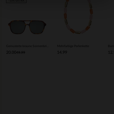
-10% EXTRA
Gemusterte braune Sonnenbrille
Mehrfarbige Perlenkette
20.00
14.99
12.
49.99