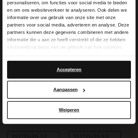
personaliseren, om functies voor social media te bieden
×
en om ons websiteverkeer te analyseren. Ook delen we
View this website in English?
informatie over uw gebruik van onze site met onze
partners voor social media, adverteren en analyse. Deze
Ich suche es für Sie
It looks like your language isn't Dutch. Would
partners kunnen deze gegevens combineren met andere
you like to switch to English?
informatie die u aan ze heeft verstrekt of die ze hebben
verzameld op basis van uw gebruik van hun services.
Yes, switch to
No, stay in Dutch
English
Accepteren
Aanpassen
Goldfarbene Knoten-Ohrringe
Mehrfarbiges Perlenarmband
Weigeren
9.99
9.99
BESTELLEN SIE
BESTELLEN SIE