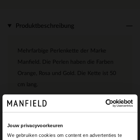
Produktbeschreibung
Mehrfarbige Perlenkette der Marke
Manfield. Die Perlen haben die Farben
Orange, Rosa und Gold. Die Kette ist 50
cm lang.
Produktdetails
Jouw privacyvoorkeuren
We gebruiken cookies om content en advertenties te
Lieferung & Rücksendung