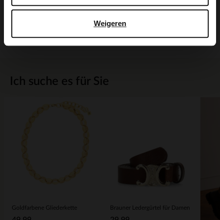
Produktdetails
Weigeren
Lieferung & Rücksendung
Ich suche es für Sie
Goldfarbene Gliederkette
Brauner Ledergürtel für Damen