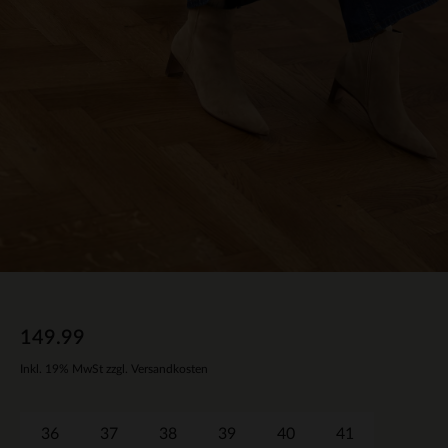
149.99
Inkl. 19% MwSt zzgl. Versandkosten
36
37
38
39
40
41