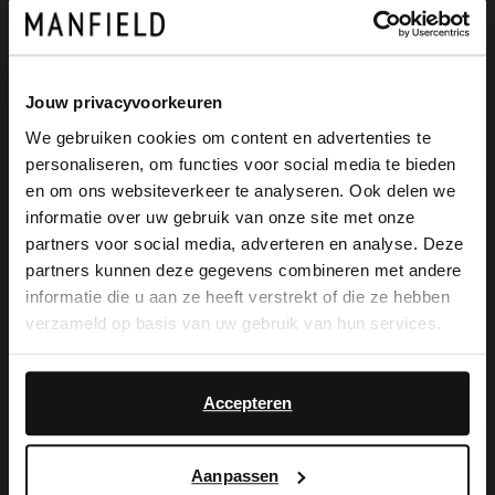
Produktbeschreibung
Jouw privacyvoorkeuren
We gebruiken cookies om content en advertenties te
Beigefarbene Veloursleder-Stiefeletten
personaliseren, om functies voor social media te bieden
×
der Marke Manfield. Die Stiefeletten
en om ons websiteverkeer te analyseren. Ook delen we
View this website in English?
informatie over uw gebruik van onze site met onze
haben einen 5 cm hohen Absatz, eine
partners voor social media, adverteren en analyse. Deze
It looks like your language isn't Dutch. Would
spitze Kappe und einen praktischen
partners kunnen deze gegevens combineren met andere
you like to switch to English?
informatie die u aan ze heeft verstrekt of die ze hebben
Reißverschluss am Schaft. Als Lederpflege
verzameld op basis van uw gebruik van hun services.
empfehlen wir das transparente
Yes, switch to
No, stay in Dutch
English
Veloursleder-/Nubuk-Spray.
Accepteren
Aanpassen