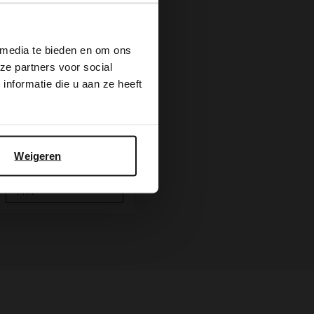
×
 media te bieden en om ons
ze partners voor social
nformatie die u aan ze heeft
Taupefarbener Weekender aus Veloursleder
189.99
Weigeren
BESTELLEN SIE
MIT