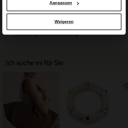
Aanpassen
Produktdetails
Weigeren
Lieferung & Rücksendung
Ich suche es für Sie