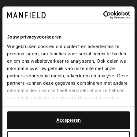
Bordeauxrote Leder-Ballerinas aus der
Gabriela X Manfield-Kollektion. Die
Ballerinas geben jedem Look einen
Jouw privacyvoorkeuren
eleganten Touch, haben eine runde
We gebruiken cookies om content en advertenties te
personaliseren, om functies voor social media te bieden
Kappe, einen 1 cm hohen Absatz und eine
×
en om ons websiteverkeer te analyseren. Ook delen we
View this website in English?
Schleife auf dem Spann. Die perfekten
informatie over uw gebruik van onze site met onze
partners voor social media, adverteren en analyse. Deze
Schuhe für lange Sommertage, Dinner
It looks like your language isn't Dutch. Would
partners kunnen deze gegevens combineren met andere
you like to switch to English?
unter freiem Himmel und laue
informatie die u aan ze heeft verstrekt of die ze hebben
verzameld op basis van uw gebruik van hun services.
Sommerabende. Als Lederpflege
Yes, switch to
No, stay in Dutch
empfehlen wir das Carbon Pro-Spray von
English
Accepteren
Collonil.