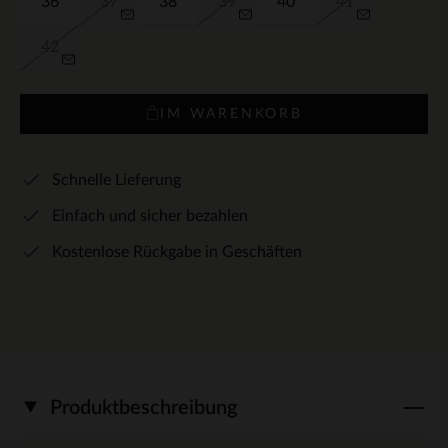
36
37
38
39
40
41
42
IM WARENKORB
Schnelle Lieferung
Einfach und sicher bezahlen
Kostenlose Rückgabe in Geschäften
Produktbeschreibung