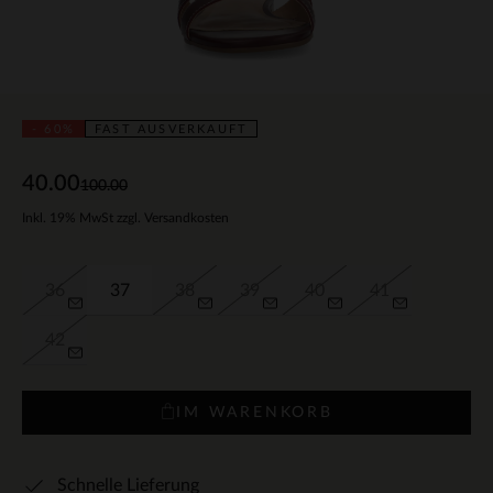
- 60%
FAST AUSVERKAUFT
40.00
100.00
Inkl. 19% MwSt zzgl. Versandkosten
36
37
38
39
40
41
42
IM WARENKORB
Schnelle Lieferung