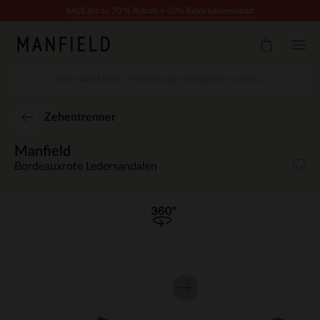
Zum Inhalt springen
SALE bis zu 70 % Rabatt + 10% Extra kassenrabatt
Zehentrenner
Manfield
Bordeauxrote Ledersandalen