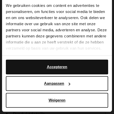
We gebruiken cookies om content en advertenties te
personaliseren, om functies voor social media te bieden
Produktbeschreibung
×
en om ons websiteverkeer te analyseren. Ook delen we
View this website in English?
informatie over uw gebruik van onze site met onze
partners voor social media, adverteren en analyse. Deze
Braune Chelsea Boots aus Veloursleder
It looks like your language isn't Dutch. Would
partners kunnen deze gegevens combineren met andere
you like to switch to English?
der Marke Manfield. Das Detail auf der
informatie die u aan ze heeft verstrekt of die ze hebben
verzameld op basis van uw gebruik van hun services.
Rückseite verleiht den Stiefeletten eine
Yes, switch to
No, stay in Dutch
individuelle Note. Der flache Absatz der
English
Accepteren
Chelseas ist 2 cm hoch. Als Schuhpflege
empfehlen wir das transparente
Aanpassen
Veloursleder-/Nubuk-Spray.
Weigeren