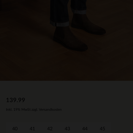
139.99
Inkl. 19% MwSt zzgl. Versandkosten
40
41
42
43
44
45