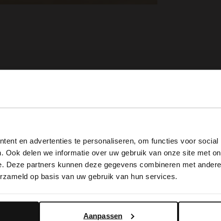
View this website in English?
ent en advertenties te personaliseren, om functies voor social
It looks like your language isn't Dutch. Would you like to
. Ook delen we informatie over uw gebruik van onze site met on
switch to English?
e. Deze partners kunnen deze gegevens combineren met andere i
erzameld op basis van uw gebruik van hun services.
Yes, switch to English
No, stay in Dutch
Brauner Orbitkey-Schlüsselanhänger aus Leder
Braunes Perlenarmband für Herren
Dunkelbrauner Ledergürtel
Aanpassen
19.99
39.99