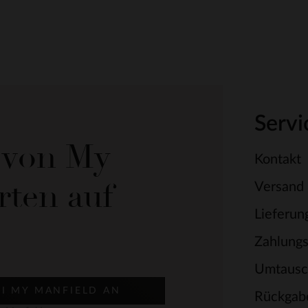
Servi
e von My
Kontakt
rten auf
Versand
Lieferun
Zahlung
Umtausc
EI MY MANFIELD AN
Rückgab