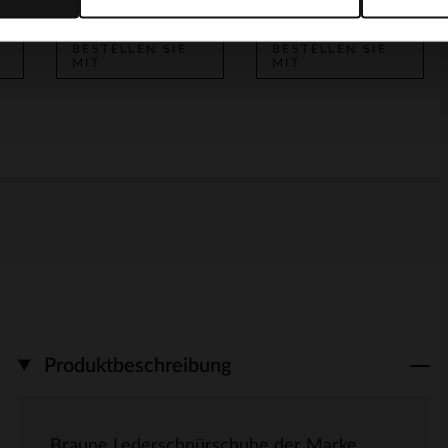
BESTELLEN SIE
BESTELLEN SIE
MIT
MIT
Produktbeschreibung
Braune Lederschnürschuhe der Marke