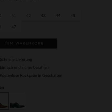
0
41
42
43
44
45
6
47
IM WARENKORB
Schnelle Lieferung
Einfach und sicher bezahlen
Kostenlose Rückgabe in Geschäften
en