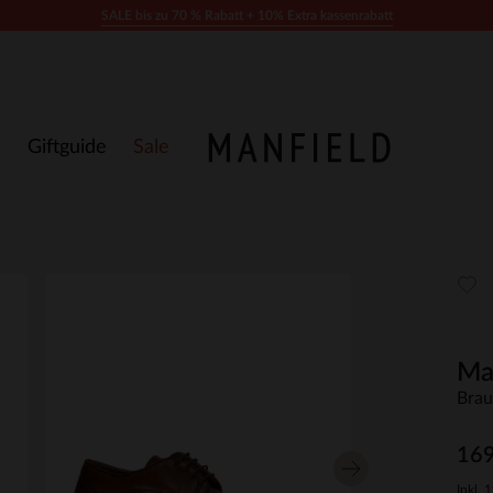
SALE bis zu 70 % Rabatt + 10% Extra kassenrabatt
Giftguide
Sale
Ma
Brau
169
Inkl. 