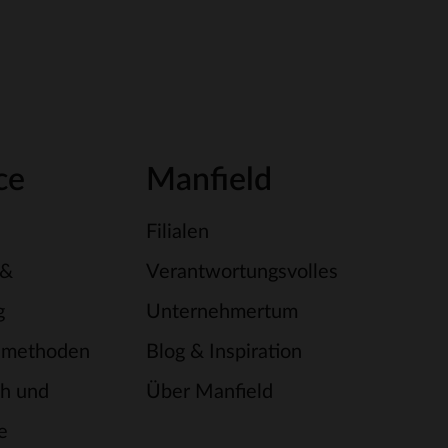
ce
Manfield
Filialen
 &
Verantwortungsvolles
g
Unternehmertum
smethoden
Blog & Inspiration
h und
Über Manfield
e