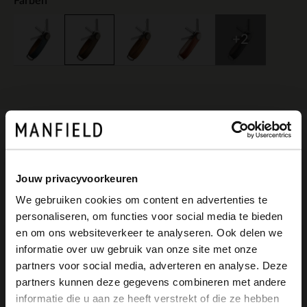
Farben
+2
Produktbeschreibung
Jouw privacyvoorkeuren
We gebruiken cookies om content en advertenties te
Brauner Orbitkey-Schlüsselanhänger aus
personaliseren, om functies voor social media te bieden
Leder. Der Schlüsselanhänger kann 2-7
×
en om ons websiteverkeer te analyseren. Ook delen we
View this website in English?
informatie over uw gebruik van onze site met onze
Schlüssel fassen und ist eine sichere und
partners voor social media, adverteren en analyse. Deze
It looks like your language isn't Dutch. Would
bequeme Aufbewahrung. Der Anhänger
partners kunnen deze gegevens combineren met andere
you like to switch to English?
informatie die u aan ze heeft verstrekt of die ze hebben
ist aus Rindsleder gearbeitet.